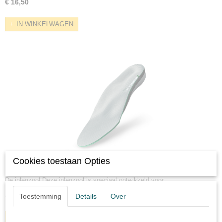
€ 16,50
IN WINKELWAGEN
Cookies toestaan Opties
Mysole Fieldsport
De inlegzool Deze inlegzool is speciaal ontwikkeld voor…
Toestemming
Details
Over
€ 21,50
IN WINKELWAGEN