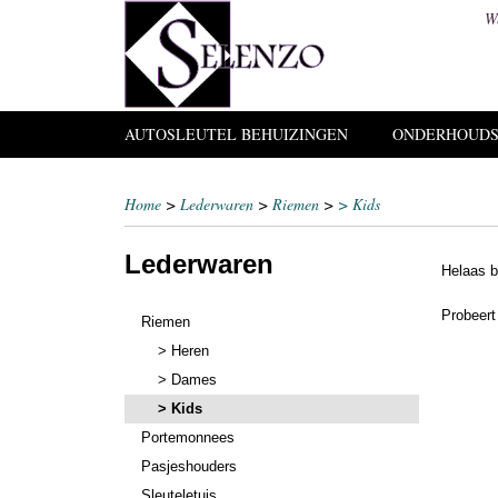
W
AUTOSLEUTEL BEHUIZINGEN
ONDERHOUDS
Home
>
Lederwaren
>
Riemen
>
> Kids
Lederwaren
Helaas b
Probeert
Riemen
> Heren
> Dames
> Kids
Portemonnees
Pasjeshouders
Sleuteletuis