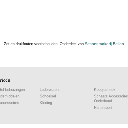
Schoenmakerij Beilen
Zet en drukfouten voorbehouden. Onderdeel van
rieën
tel behuizingen
Lederwaren
Koopjeshoek
udsmiddelen
Schoeisel
Schaats Accessoire
Onderhoud
accessoires
Kleding
Ruitersport