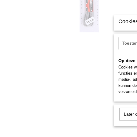
Cookies
Toeste
Op deze 
Cookies wo
functies e
media-, ad
kunnen dez
verzameld 
Later 