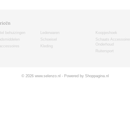
rieën
tel behuizingen
Lederwaren
Koopjeshoek
udsmiddelen
Schoeisel
Schaats Accessoire
Onderhoud
accessoires
Kleding
Ruitersport
© 2026 www.selenzo.nl - Powered by Shoppagina.nl