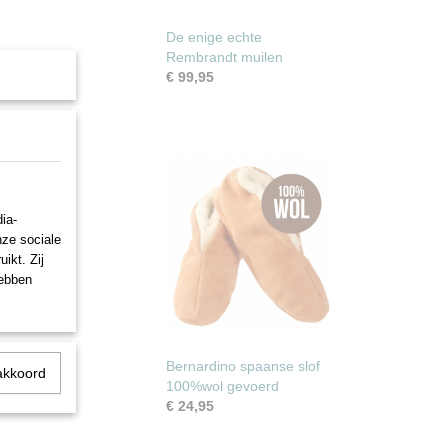
De enige echte
Rembrandt muilen
€ 99,95
ia-
nze sociale
ikt. Zij
hebben
Bernardino spaanse slof
akkoord
100%wol gevoerd
€ 24,95