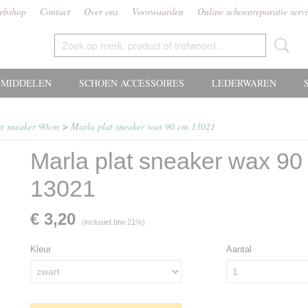
ebshop
Contact
Over ons
Voorwaarden
Online schoenreparatie serv
MIDDELEN
SCHOEN ACCESSOIRES
LEDERWAREN
t sneaker 90cm
>
Marla plat sneaker wax 90 cm 13021
Marla plat sneaker wax 90
13021
€ 3,20
(inclusief btw 21%)
Kleur
Aantal