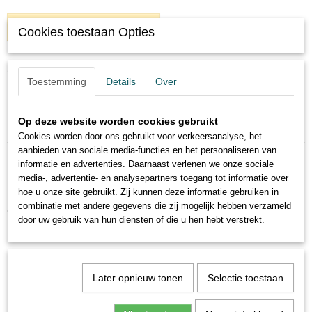
IN WINKELWAGEN
Cookies toestaan Opties
Omschrijving
Toestemming
Details
Over
Houten schroefspanner, alleen in de lengte verstelbaar.
Op deze website worden cookies gebruikt
Cookies worden door ons gebruikt voor verkeersanalyse, het
aanbieden van sociale media-functies en het personaliseren van
informatie en advertenties. Daarnaast verlenen we onze sociale
media-, advertentie- en analysepartners toegang tot informatie over
hoe u onze site gebruikt. Zij kunnen deze informatie gebruiken in
combinatie met andere gegevens die zij mogelijk hebben verzameld
Ook interessant
door uw gebruik van hun diensten of die u hen hebt verstrekt.
Later opnieuw tonen
Selectie toestaan