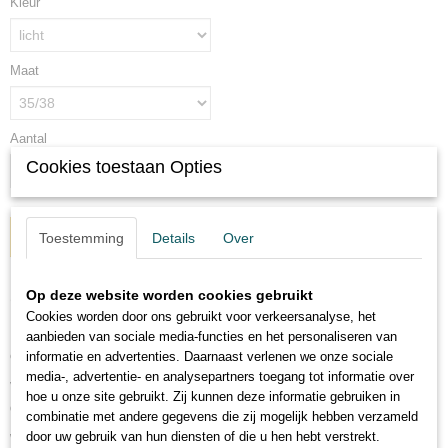
Kleur
Maat
Aantal
Cookies toestaan Opties
IN WINKELWAGEN
Toestemming
Details
Over
Op deze website worden cookies gebruikt
Omschrijving
Cookies worden door ons gebruikt voor verkeersanalyse, het
Heerlijke wollen huissokken in diverse kleuren en maten met een antislip
aanbieden van sociale media-functies en het personaliseren van
op de onderkant tegen uitglijden!
informatie en advertenties. Daarnaast verlenen we onze sociale
media-, advertentie- en analysepartners toegang tot informatie over
Vanwege de wisseling van kleuren is er alleen keuze tussen licht en
hoe u onze site gebruikt. Zij kunnen deze informatie gebruiken in
donker.
combinatie met andere gegevens die zij mogelijk hebben verzameld
door uw gebruik van hun diensten of die u hen hebt verstrekt.
Wel kunt u bij de bestelling bij "opmerkingen" een voorkeurs kleur