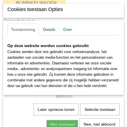
IN WINKELWAGEN
Cookies toestaan Opties
Omschrijving
Toestemming
Details
Over
Famaco Sneaker Sole Cleaner 100 ml
Herstelt en maakt de witte rubberen zolen herleven.
Op deze website worden cookies gebruikt
Cookies worden door ons gebruikt voor verkeersanalyse, het
aanbieden van sociale media-functies en het personaliseren van
informatie en advertenties. Daarnaast verlenen we onze sociale
media-, advertentie- en analysepartners toegang tot informatie over
Ook interessant
hoe u onze site gebruikt. Zij kunnen deze informatie gebruiken in
combinatie met andere gegevens die zij mogelijk hebben verzameld
door uw gebruik van hun diensten of die u hen hebt verstrekt.
Later opnieuw tonen
Selectie toestaan
Alles toestaan
Nee, niet akkoord