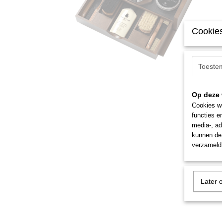
Cookies
Toeste
Op deze 
Cookies wo
functies e
media-, ad
kunnen dez
verzameld 
Later 