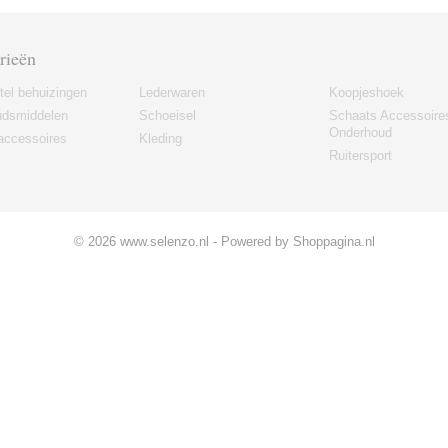
rieën
tel behuizingen
Lederwaren
Koopjeshoek
udsmiddelen
Schoeisel
Schaats Accessoire
Onderhoud
accessoires
Kleding
Ruitersport
© 2026 www.selenzo.nl - Powered by Shoppagina.nl