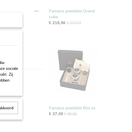
Famaco poetskist Grand
cube
€ 218,46
€ 273,07
ia-
nze sociale
ikt. Zij
hebben
akkoord
Famaco poetskist Box xs
€ 37,49
€ 46,86