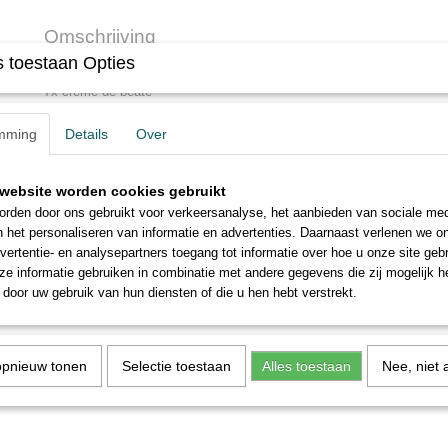
Omschrijving
 toestaan Opties
Gevuld met :
7x creme de beaté
2x cirage de luxe
1x creme delicate
mming
Details
Over
1x schoenlepel
2x insmeerder bubenga
website worden cookies gebruikt
2x glansborstel bubenga
2x insmeerder ovaal bubenga
rden door ons gebruikt voor verkeersanalyse, het aanbieden van sociale med
n het personaliseren van informatie en advertenties. Daarnaast verlenen we o
vertentie- en analysepartners toegang tot informatie over hoe u onze site gebru
e informatie gebruiken in combinatie met andere gegevens die zij mogelijk 
door uw gebruik van hun diensten of die u hen hebt verstrekt.
opnieuw tonen
Selectie toestaan
Alles toestaan
Nee, niet 