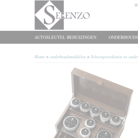
W
AUTOSLEUTEL BEHUIZINGEN
ONDERHOUDS
Home
>
onderhoudsmiddelen
>
Schoenpoetskisten en onde