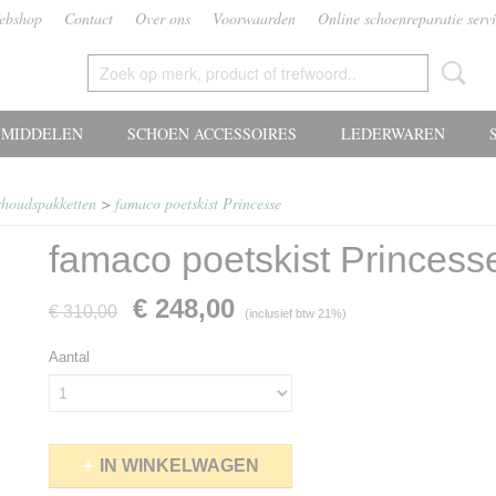
ebshop
Contact
Over ons
Voorwaarden
Online schoenreparatie serv
MIDDELEN
SCHOEN ACCESSOIRES
LEDERWAREN
rhoudspakketten
>
famaco poetskist Princesse
famaco poetskist Princess
€ 248,00
€ 310,00
(inclusief btw 21%)
Aantal
IN WINKELWAGEN