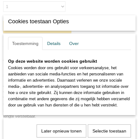
Cookies toestaan Opties
IN WINKELWAGEN
Toestemming
Details
Over
Omschrijving
OMSCHRIJVING leren rugzak Vermont
Op deze website worden cookies gebruikt
Cookies worden door ons gebruikt voor verkeersanalyse, het
Deze leren rugzak Vermont is voorzien van een ruim hoofdvak met
aanbieden van sociale media-functies en het personaliseren van
ritssluiting. Vervolgens sluit je de rugzak af door een magneet sluiting.
informatie en advertenties. Daarnaast verlenen we onze sociale
Aan de binnenkant is deze rugzak voorzien van een tablet vak en een
media-, advertentie- en analysepartners toegang tot informatie over
extra vak met ritssluiting. Daarnaast zit er ook een handig smartphone
hoe u onze site gebruikt. Zij kunnen deze informatie gebruiken in
vak in. Het extra vak aan de achterkant kun je gebruiken om waardevolle
combinatie met andere gegevens die zij mogelijk hebben verzameld
spullen veilig op te bergen. Het extra verstevigde rugpand is voorzien van
door uw gebruik van hun diensten of die u hen hebt verstrekt.
zacht materiaal voor extra draagcomfort. De schouderbanden zijn in
lengte verstelbaar.
Deze leren rugzak is gemaakt van hoogwaardig Wax Pull Up leer. Wax
Later opnieuw tonen
Selectie toestaan
Pull Up leer wordt gekenmerkt door een zachte en soepele structuur.
Eventuele gebruikssporen kun je makkelijk wegwrijven door de speciale