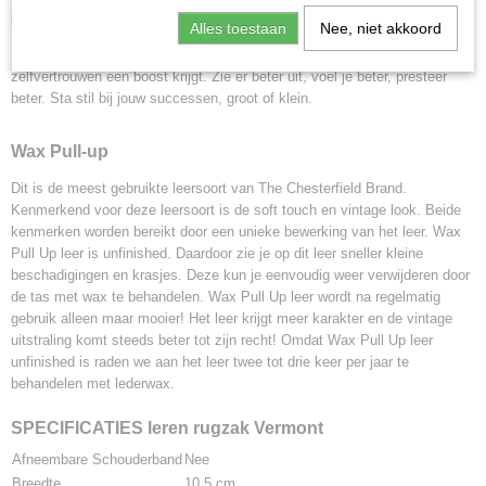
behandeling die de tas heeft ondergaan. Zo gaat jouw tas jarenlang mee!
Alles toestaan
Nee, niet akkoord
Met onze leren tassen en accessoires willen we ervoor zorgen dat jouw
zelfvertrouwen een boost krijgt. Zie er beter uit, voel je beter, presteer
beter. Sta stil bij jouw successen, groot of klein.
Wax Pull-up
Dit is de meest gebruikte leersoort van The Chesterfield Brand.
Kenmerkend voor deze leersoort is de soft touch en vintage look. Beide
kenmerken worden bereikt door een unieke bewerking van het leer. Wax
Pull Up leer is unfinished. Daardoor zie je op dit leer sneller kleine
beschadigingen en krasjes. Deze kun je eenvoudig weer verwijderen door
de tas met wax te behandelen. Wax Pull Up leer wordt na regelmatig
gebruik alleen maar mooier! Het leer krijgt meer karakter en de vintage
uitstraling komt steeds beter tot zijn recht! Omdat Wax Pull Up leer
unfinished is raden we aan het leer twee tot drie keer per jaar te
behandelen met lederwax.
SPECIFICATIES leren rugzak Vermont
Afneembare Schouderband
Nee
Breedte
10,5 cm