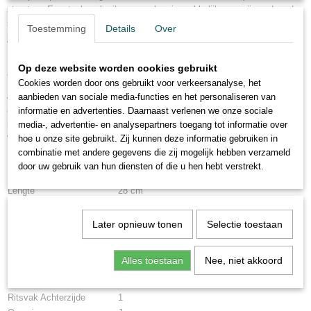
structuur. Eventuele gebruikssporen kun je makkelijk wegwrijven door de
speciale wax behandeling die de tas heeft ondergaan. Zo blijft je tas
Toestemming
Details
Over
jarenlang als nieuw.
Deze cognac leren rugzak heeft een mooie ritssluiting en heeft 1 ritsvak
Op deze website worden cookies gebruikt
aan de voorzijde.
Cookies worden door ons gebruikt voor verkeersanalyse, het
Aan de binnenzijde van deze leren rugzak vind je 4 ritsvakken en 3
aanbieden van sociale media-functies en het personaliseren van
andere binnenvakken voor documenten etc. Daarnaast bevat deze leren
informatie en advertenties. Daarnaast verlenen we onze sociale
rugzak een handig smartphonevak. Kortom de ideale Chesterfield rugzak
media-, advertentie- en analysepartners toegang tot informatie over
voor dagelijks gebruik!
hoe u onze site gebruikt. Zij kunnen deze informatie gebruiken in
combinatie met andere gegevens die zij mogelijk hebben verzameld
Afneembare Schouderband
Nee
door uw gebruik van hun diensten of die u hen hebt verstrekt.
Breedte
10 cm
Lengte
28 cm
Hoogte
34 cm
Inhoud
9,5 liter
Later opnieuw tonen
Selectie toestaan
Sluiting Hoofdvak
Ritssluiting
Ritsvakken Voorzijde
1
Alles toestaan
Nee, niet akkoord
Overige Voorvakken
Nee
Ritsvakken
4
Ritsvak Achterzijde
1