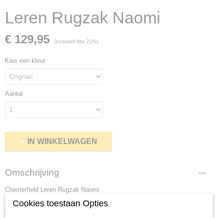
Leren Rugzak Naomi
€ 129,95
(inclusief btw 21%)
Kies een kleur
Aantal
IN WINKELWAGEN
Omschrijving
Chesterfield Leren Rugzak Naomi
Cookies toestaan Opties
Deze Leren Rugzak Naomi is gemaakt van hoogwaardig Wax Pull-up leer.
Wax pull-up leer wordt gekenmerkt door een zachte en soepelere