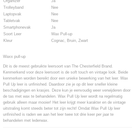
Organizer
Ja
Trolleyband
Nee
Laptopvak
Nee
Tabletvak
Nee
Smartphonevak
Ja
Soort Leer
Wax Pull-up
Kleur
Cognac, Bruin, Zwart
Waxx pull-up
Dit is de meest gebruikte leersoort van The Chesterfield Brand.
Kenmerkend voor deze leersoort is de soft touch en vintage look. Beide
kenmerken worden bereikt door een unieke bewerking van het leer. Wax
Pull Up leer is unfinished. Daardoor zie je op dit leer sneller kleine
beschadigingen en krasjes. Deze kun je eenvoudig weer verwijderen door
de tas met wax te behandelen. Wax Pull Up leer wordt na regelmatig
gebruik alleen maar mooier! Het leer krijgt meer karakter en de vintage
uitstraling komt steeds beter tot zijn recht! Omdat Wax Pull Up leer
unfinished is raden we aan het leer twee tot drie keer per jaar te
behandelen met lederwax.