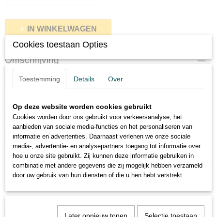
IN WINKELWAGEN
Cookies toestaan Opties
Omschrijving
Chesterfield wallet zipper Ascot.
Toestemming
Details
Over
Waxed pull up.
In deze portemonnee wordt gebruik gemaakt van een unieke RFID
techniek. Waar u normaliter gewend bent dat RFID portemonnees een
Op deze website worden cookies gebruikt
harde metalen case hebben, vindt u dat niet terug in onze portemonnees.
Cookies worden door ons gebruikt voor verkeersanalyse, het
In de voering van ons leer zit een speciale laag die beschermd tegen
aanbieden van sociale media-functies en het personaliseren van
diefstal met contactloos betalen. Zo bent u er zeker van dat uw geld altijd
informatie en advertenties. Daarnaast verlenen we onze sociale
veilig is.
media-, advertentie- en analysepartners toegang tot informatie over
Kleuren: Zwart, bruin en cognac.
hoe u onze site gebruikt. Zij kunnen deze informatie gebruiken in
combinatie met andere gegevens die zij mogelijk hebben verzameld
door uw gebruik van hun diensten of die u hen hebt verstrekt.
Ook interessant
Later opnieuw tonen
Selectie toestaan