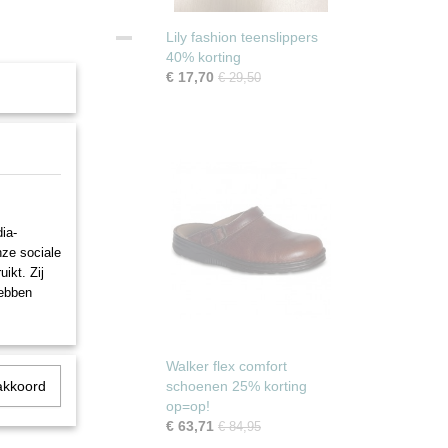
Lily fashion teenslippers
40% korting
€ 17,70
€ 29,50
ia-
nze sociale
ikt. Zij
hebben
Walker flex comfort
akkoord
schoenen 25% korting
op=op!
€ 63,71
€ 84,95