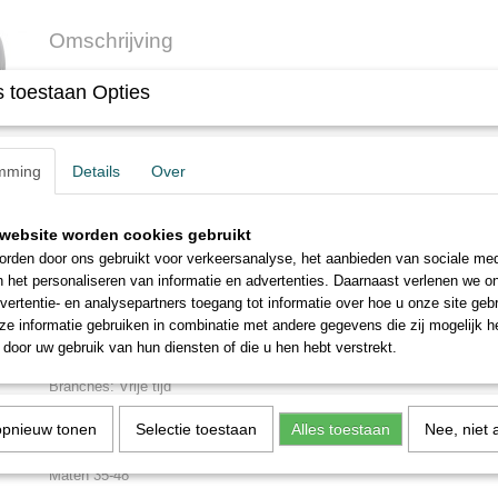
Omschrijving
OP = OP
 toestaan Opties
Laatste maten!
mming
Details
Over
Gesloten cloq met houten voetbed en anti-slip zool.
Ademend en waterafstotend gemaakt van Permair
leer. Speciaal geschikt voor vrije tijd.
website worden cookies gebruikt
rden door ons gebruikt voor verkeersanalyse, het aanbieden van sociale med
n het personaliseren van informatie en advertenties. Daarnaast verlenen we o
Serie Traditionel
vertentie- en analysepartners toegang tot informatie over hoe u onze site gebru
Loopzool Slipbestendige en schokabsorberende loopzool van PU
e informatie gebruiken in combinatie met andere gegevens die zij mogelijk 
Bovendeel Ademend, slijtvast en waterafstotend Permair-leer
door uw gebruik van hun diensten of die u hen hebt verstrekt.
Houten voetbed
Branches: Vrije tijd
Geslacht Unisex
opnieuw tonen
Selectie toestaan
Alles toestaan
Nee, niet 
Gewicht 450 gram
Het gewicht geldt een ½ paar in maat 42
Maten 35-48