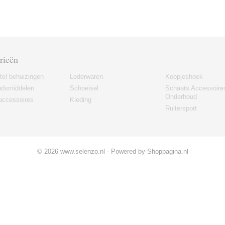
rieën
tel behuizingen
Lederwaren
Koopjeshoek
udsmiddelen
Schoeisel
Schaats Accessoire
Onderhoud
accessoires
Kleding
Ruitersport
© 2026 www.selenzo.nl - Powered by Shoppagina.nl