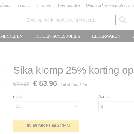
ebshop
Contact
Over ons
Voorwaarden
Online schoenreparatie serv
MIDDELEN
SCHOEN ACCESSOIRES
LEDERWAREN
Sika klomp 25% korting op
€ 53,96
€ 71,95
(inclusief btw 21%)
maat
Aantal
IN WINKELWAGEN