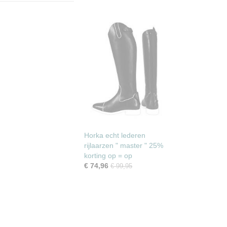
Horka echt lederen
rijlaarzen " master " 25%
korting op = op
€ 74,96
€ 99,95