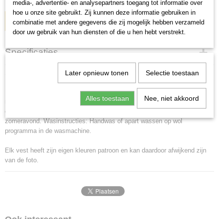
media-, advertentie- en analysepartners toegang tot informatie over
hoe u onze site gebruikt. Zij kunnen deze informatie gebruiken in
IN WINKELWAGEN
combinatie met andere gegevens die zij mogelijk hebben verzameld
door uw gebruik van hun diensten of die u hen hebt verstrekt.
Specificaties
Productcode
Later opnieuw tonen
Selectie toestaan
Omschrijving
WJK-06
Deze hand gebreide vest is gemaakt van 100% puur Nieuw-Zeelands wol
Alles toestaan
Nee, niet akkoord
met een dikke, zachte fleece voering. Een absolute unieke en warme jas,
draagbare meerdere maanden van het jaar, zelfs op een koude
zomeravond. Wasinstructies: Handwas of apart wassen op wol
programma in de wasmachine.
Elk vest heeft zijn eigen kleuren patroon en kan daardoor afwijkend zijn
van de foto.